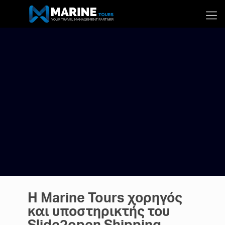
Η Marine Tours χορηγός
και υποστηρικτής του
Slide2open Shipping