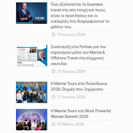
Πώς εξελίσσεται το business
travel στη νέα εποχή και ποιες
είναι οι προκλήσεις και οι
ευκαιρίες που διαμορφώνουν το
μέλλον του;
19 Ιουνίου 2026
Συνέντευξη στο Forbes για τον
στρατηγικό ρόλο του Marine &
Offshore Travel στη σύγχρονη
ναυτιλία
15 Ιουνίου 2026
Η Marine Tours στα Ποσειδώνια
2026: Στιγμές που Ξεχώρισαν
11 Ιουνίου 2026
Η Marine Tours στο Most Powerful
Women Summit 2026
19 Μαΐου 2026