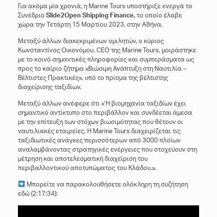
Για ακόμα μία χρονιά, η Marine Tours υποστήριξε ενεργά το
Συνέδριο
Slide
2
Open
Shipping
Finance
,
το οποίο έλαβε
χώρα την Τετάρτη 15 Μαρτίου 2023, στην Αθήνα.
Μεταξύ άλλων διακεκριμένων ομιλητών, ο κύριος
Κωνσταντίνος Οικονόμου, CEO της Marine Tours, μοιράστηκε
με το κοινό σημαντικές πληροφορίες και συμπεράσματα ως
προς το καίριο ζήτημα «Βιώσιμη Ανάπτυξη στη Ναυτιλία –
Βέλτιστες Πρακτικές». υπό το πρίσμα της βέλτιστης
διαχείρισης ταξιδίων.
Μεταξύ άλλων ανέφερε ότι «‘Η βιομηχανία ταξιδίων έχει
σημαντικό αντίκτυπο στο περιβάλλον και συνδέεται άμεσα
με την επίτευξη των στόχων βιωσιμότητας που θέτουν οι
ναυτιλιακές εταιρείες. H Marine Tours διαχειρίζεται τις
ταξιδιωτικές ανάγκες περισσότερων από 3000 πλοίων
αναλαμβάνοντας στρατηγικές ενέργειες που στοχεύουν στη
μέτρηση και αποτελεσματική διαχείριση του
περιβαλλοντικού αποτυπώματος του Κλάδου.».
Μπορείτε να παρακολουθήσετε ολόκληρη τη συζήτηση
εδώ (2:17:34):