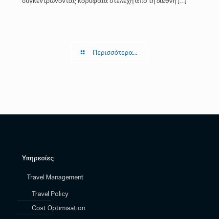
συγκεντρώνοντας κορυφαία στελέχη από τη διεθνή
[…]
Περισσότερα...
Υπηρεσίες
Travel Management
Travel Policy
Cost Optimisation