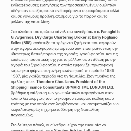
ενδιαφέρουσες εισηγήσεις των προσκεκλημένων ομιλητών
οδήγησαν σε εξαιρετικά ενδιαφέροντα συμπεράσματα αλλά
και σε γόνιμους προβληματισμούς για το παρόν και το
μέλλον της ναυτιλίας.
Στα πλαίσια του πρώτου πάνελ του συνεδρίου, ο κ.
Panagiotis
G. Avgerinos, Dry Cargo Chartering Broker at Barry Rogliano
Salles (BRS)
, ανέπτυξε τα τρέχοντα ζητήματα που αφορούν
στην αγορά μεταφοράς εμπορευμάτων, επισημαίνοντας την
ιδιαιτέρως θετική πορεία της αγοράς υγρού φορτίου και τις
ευοίωνες προοπτικές της για το μέλλον, σε αντίθεση με την
αγορά του ξηρού φορτίου η οποία εμφανίζει πρωτοφανή
κάμψη και φέρνει στη μνήμη εικόνες από τη περίοδο 1986-
1987, μία γκρίζα περίοδο για τη Ναυτιλία. Στον πυρήνα της
ομιλίας του κ.
Theodore Chouliaras, President of the
Shipping Finance Consultants UPMARITIME LONDON Ltd.
,
βρέθηκε η επίδραση των γεωπολιτικών παραγόντων στον
τρόπο λειτουργίας του παγκόσμιου εμπορίου καθώς και ο
τρόπος με τον οποίο αντιλαμβάνονται και αντιμετωπίζουν οι
κεφαλαιαγορές τη χρηματοδότηση της Ναυτιλίας
παγκοσμίως.
Στο δεύτερο πάνελ, οι σύνεδροι είχαν την ευκαιρία να
ενημερωθούν από τον κ.
Stephen
Askins
,
Tatham
–