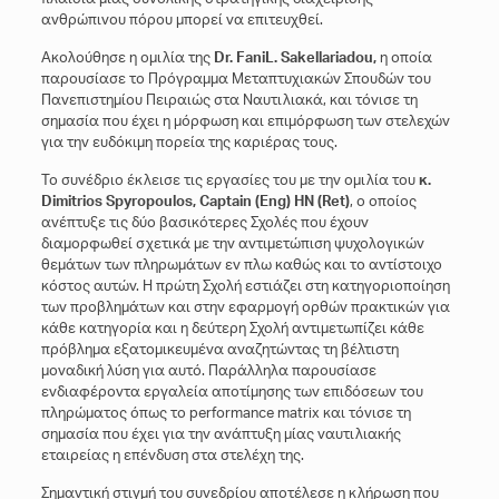
ανθρώπινου πόρου μπορεί να επιτευχθεί.
Ακολούθησε η ομιλία της
Dr
.
Fani
L
.
Sakellariadou
,
η οποία
παρουσίασε το Πρόγραμμα Μεταπτυχιακών Σπουδών του
Πανεπιστημίου Πειραιώς στα Ναυτιλιακά, και τόνισε τη
σημασία που έχει η μόρφωση και επιμόρφωση των στελεχών
για την ευδόκιμη πορεία της καριέρας τους.
Το συνέδριο έκλεισε τις εργασίες του με την ομιλία του
κ.
Dimitrios Spyropoulos, Captain (Eng) HN (Ret)
, ο οποίος
ανέπτυξε τις δύο βασικότερες Σχολές που έχουν
διαμορφωθεί σχετικά με την αντιμετώπιση ψυχολογικών
θεμάτων των πληρωμάτων εν πλω καθώς και το αντίστοιχο
κόστος αυτών. H πρώτη Σχολή εστιάζει στη κατηγοριοποίηση
των προβλημάτων και στην εφαρμογή ορθών πρακτικών για
κάθε κατηγορία και η δεύτερη Σχολή αντιμετωπίζει κάθε
πρόβλημα εξατομικευμένα αναζητώντας τη βέλτιστη
μοναδική λύση για αυτό. Παράλληλα παρουσίασε
ενδιαφέροντα εργαλεία αποτίμησης των επιδόσεων του
πληρώματος όπως το performance matrix και τόνισε τη
σημασία που έχει για την ανάπτυξη μίας ναυτιλιακής
εταιρείας η επένδυση στα στελέχη της.
Σημαντική στιγμή του συνεδρίου αποτέλεσε η κλήρωση που