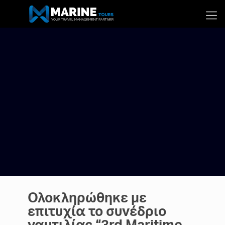
Ολοκληρώθηκε με
επιτυχία το συνέδριο
ναυτιλίας “3rd Maritime