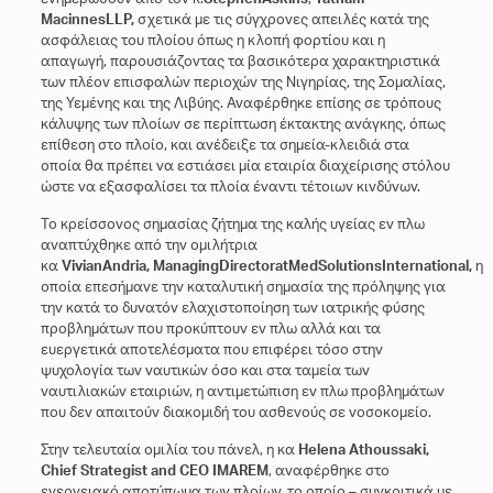
Macinnes
LLP
,
σχετικά με τις σύγχρονες απειλές κατά της
ασφάλειας του πλοίου όπως η κλοπή φορτίου και η
απαγωγή, παρουσιάζοντας τα βασικότερα χαρακτηριστικά
των πλέον επισφαλών περιοχών της Νιγηρίας, της Σομαλίας,
της Υεμένης και της Λιβύης. Αναφέρθηκε επίσης σε τρόπους
κάλυψης των πλοίων σε περίπτωση έκτακτης ανάγκης, όπως
επίθεση στο πλοίο, και ανέδειξε τα σημεία-κλειδιά στα
οποία θα πρέπει να εστιάσει μία εταιρία διαχείρισης στόλου
ώστε να εξασφαλίσει τα πλοία έναντι τέτοιων κινδύνων.
Το κρείσσονος σημασίας ζήτημα της καλής υγείας εν πλω
αναπτύχθηκε από την ομιλήτρια
κα
Vivian
Andria
,
Managing
Director
at
Med
Solutions
International
,
η
οποία επεσήμανε την καταλυτική σημασία της πρόληψης για
την κατά το δυνατόν ελαχιστοποίηση των ιατρικής φύσης
προβλημάτων που προκύπτουν εν πλω αλλά και τα
ευεργετικά αποτελέσματα που επιφέρει τόσο στην
ψυχολογία των ναυτικών όσο και στα ταμεία των
ναυτιλιακών εταιριών, η αντιμετώπιση εν πλω προβλημάτων
που δεν απαιτούν διακομιδή του ασθενούς σε νοσοκομείο.
Στην τελευταία ομιλία του πάνελ, η κα
Helena Athoussaki,
Chief Strategist and CEO IMAREM
, αναφέρθηκε στο
ενεργειακό αποτύπωμα των πλοίων, το οποίο – συγκριτικά με