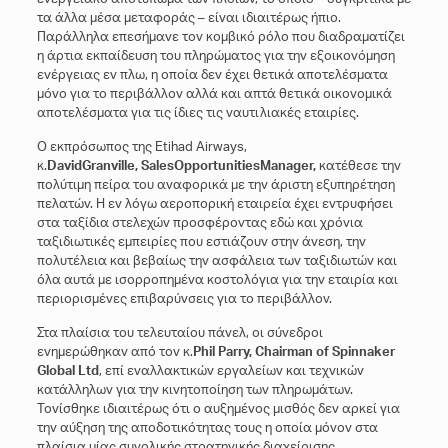
τα άλλα μέσα μεταφοράς – είναι ιδιαιτέρως ήπιο.
Παράλληλα επεσήμανε τον κομβικό ρόλο που διαδραματίζει
η άρτια εκπαίδευση του πληρώματος για την εξοικονόμηση
ενέργειας εν πλω, η οποία δεν έχει θετικά αποτελέσματα
μόνο για το περιβάλλον αλλά και απτά θετικά οικονομικά
αποτελέσματα για τις ίδιες τις ναυτιλιακές εταιρίες.
Ο εκπρόσωπος της Etihad Airways,
κ.
David
Granville
,
Sales
Opportunities
Manager
,
κατέθεσε την
πολύτιμη πείρα του αναφορικά με την άριστη εξυπηρέτηση
πελατών. Η εν λόγω αεροπορική εταιρεία έχει εντρυφήσει
στα ταξίδια στελεχών προσφέροντας εδώ και χρόνια
ταξιδιωτικές εμπειρίες που εστιάζουν στην άνεση, την
πολυτέλεια και βεβαίως την ασφάλεια των ταξιδιωτών και
όλα αυτά με ισορροπημένα κοστολόγια για την εταιρία και
περιορισμένες επιβαρύνσεις για το περιβάλλον.
Στα πλαίσια του τελευταίου πάνελ, οι σύνεδροι
ενημερώθηκαν από τον κ.
Phil Parry, Chairman of Spinnaker
Global Ltd
, επί εναλλακτικών εργαλείων και τεχνικών
κατάλληλων για την κινητοποίηση των πληρωμάτων.
Τονίσθηκε ιδιαιτέρως ότι ο αυξημένος μισθός δεν αρκεί για
την αύξηση της αποδοτικότητας τους η οποία μόνον στα
πλαίσια μίας συνολικής στρατηγικής διαχείρισης