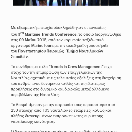
Με εξαιρετική επιτυχία ολοκληρώθηκαν οι εργασίες
rd
του
3
Maritime Trends Conference,
το οποίο διοργανώθηκε
στις
09 Μαΐου 2015,
από τον κορυφαίο ταξιδιωτικό
οργανισμό
Marine
Tours
με την ακαδημαϊκή υποστήριξη
του
Πανεπιστημίου Πειραιώς- Τμήμα Ναυτιλιακών
Σπουδών
.
Το συνέδριο με τίτλο
“Trends in Crew Management”
είχε
στόχο του την επιμόρφωση των επαγγελματιών της
Ναυτιλίας σχετικά με τις τελευταίες εξελίξεις στη διαχείριση
του ανθρώπινου δυναμικού καθώς και τις ιδιαίτερες
προκλήσεις στο δυναμικό και διαρκώς μεταβαλλόμενο
περιβάλλον της Ναυτιλίας.
Το θεσμό τίμησαν με την παρουσία τους περισσότερα από
230 στελέχη από 103 ναυτιλιακές εταιρείες, καθώς και
πλήθος διακεκριμένων εκπροσώπων της ευρύτερης
ναυτιλιακής κοινότητας.
Ο διεπιστημονικός χαρακτήρας του συνεδρίου καθώς και οι