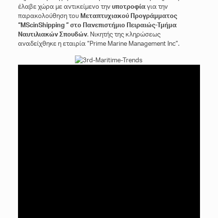
έλαβε χώρα με αντικείμενο την
υποτροφία
για την
παρακολούθηση του
Μεταπτυχιακού Προγράμματος
“
MSc
in
Shipping
” στο Πανεπιστήμιο Πειραιώς-Τμήμα
Ναυτιλιακών Σπουδών
. Νικητής της κληρώσεως
αναδείχθηκε η εταιρία “Prime Marine Management Inc”.