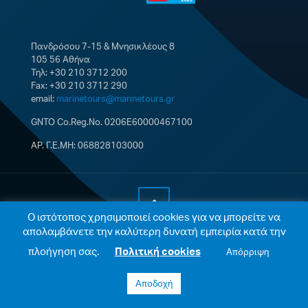
Πανδρόσου 7-15 & Μνησικλέους 8
105 56 Αθήνα
Τηλ: +30 210 3712 200
Fax: +30 210 3712 290
email:
marinetours@marinetours.gr
GNTO Co.Reg.No. 0206E60000467100
ΑΡ. Γ.Ε.ΜΗ: 068828103000
Ο ιστότοπος χρησιμοποιεί cookies για να μπορείτε να
απολαμβάνετε την καλύτερη δυνατή εμπειρία κατά την
© 2021 Marine Tours Single Member S.A. All Rights
Reserved |
Cookies Policy
|
Privacy Policy
| Web
πλοήγηση σας.
Πολιτική cookies
Απόρριψη
development by
Integrated ITDC
.
Αποδοχή