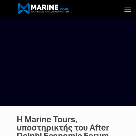
Η Marine Tours,
υποστηρικτής του After
Delphi Economic Forum