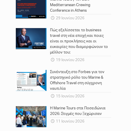
Mediterranean Crewing
Conference in Athens
29 Ιουνίου 2026
Πώς εξελίσσεται το business
travel στη νέα εποχή και ποιες
είναι οι προκλήσεις και οι
ευκαιρίες που διαμορφώνουν το
μέλλον του;
19 Ιουνίου 2026
Συνέντευξη στο Forbes για τον
στρατηγικό ρόλο του Marine &
Offshore Travel στη σύγχρονη
ναυτιλία
15 Ιουνίου 2026
Η Marine Tours στα Ποσειδώνια
2026: Στιγμές που Ξεχώρισαν
11 Ιουνίου 2026