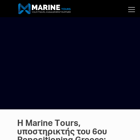
H Marine Τours,
υποστηρικτής του 6ου
Repositioning Greece: