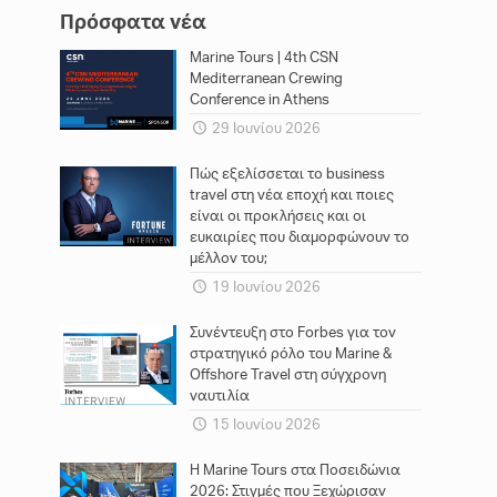
Πρόσφατα νέα
Marine Tours | 4th CSN
Mediterranean Crewing
Conference in Athens
29 Ιουνίου 2026
Πώς εξελίσσεται το business
travel στη νέα εποχή και ποιες
είναι οι προκλήσεις και οι
ευκαιρίες που διαμορφώνουν το
μέλλον του;
19 Ιουνίου 2026
Συνέντευξη στο Forbes για τον
στρατηγικό ρόλο του Marine &
Offshore Travel στη σύγχρονη
ναυτιλία
15 Ιουνίου 2026
Η Marine Tours στα Ποσειδώνια
2026: Στιγμές που Ξεχώρισαν