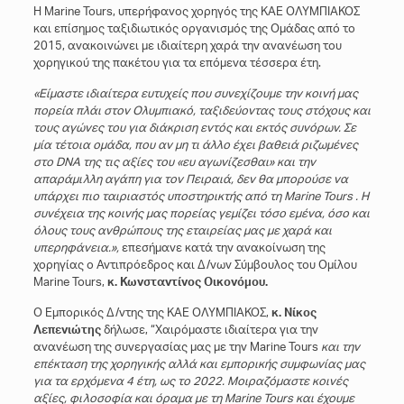
H Marine Tours, υπερήφανος χορηγός της ΚΑΕ ΟΛΥΜΠΙΑΚΟΣ
και επίσημος ταξιδιωτικός οργανισμός της Ομάδας από το
2015, ανακοινώνει με ιδιαίτερη χαρά την ανανέωση του
χορηγικού της πακέτου για τα επόμενα τέσσερα έτη.
«Είμαστε ιδιαίτερα ευτυχείς που συνεχίζουμε την κοινή μας
πορεία πλάι στον Ολυμπιακό, ταξιδεύοντας τους στόχους και
τους αγώνες του για διάκριση εντός και εκτός συνόρων.
Σε
μία τέτοια ομάδα, που αν μη τι άλλο έχει βαθειά ριζωμένες
στο DNA
της τις αξίες του «ευ αγωνίζεσθαι» και την
απαράμιλλη αγάπη για τον Πειραιά, δεν θα μπορούσε να
υπάρχει πιο ταιριαστός υποστηρικτής από τη Marine
Tours
. Η
συνέχεια της κοινής μας πορείας γεμίζει τόσο εμένα, όσο και
όλους τους ανθρώπους της εταιρείας μας με χαρά και
υπερηφάνεια.»,
επεσήμανε κατά την ανακοίνωση της
χορηγίας ο Αντιπρόεδρος και Δ/νων Σύμβουλος του Ομίλου
Marine Tours,
κ. Κωνσταντίνος Οικονόμου.
O Εμπορικός Δ/ντης της ΚΑΕ ΟΛΥΜΠΙΑΚΟΣ,
κ. Νίκος
Λεπενιώτης
δήλωσε, “Χαιρόμαστε ιδιαίτερα για την
ανανέωση της συνεργασίας μας με την Marine Tours
και την
επέκταση της χορηγικής αλλά και εμπορικής συμφωνίας μας
για τα ερχόμενα 4 έτη, ως το 2022. Μοιραζόμαστε κοινές
αξίες, φιλοσοφία και όραμα με τη Marine
Tours
και έχουμε