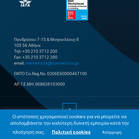
Πανδρόσου 7-15 & Μνησικλέους 8
105 56 Αθήνα
Τηλ: +30 210 3712 200
Fax: +30 210 3712 290
email:
marinetours@marinetours.gr
GNTO Co.Reg.No. 0206E60000467100
ΑΡ. Γ.Ε.ΜΗ: 068828103000
Ο ιστότοπος χρησιμοποιεί cookies για να μπορείτε να
απολαμβάνετε την καλύτερη δυνατή εμπειρία κατά την
© 2021 Marine Tours Single Member S.A. All Rights
Reserved |
Cookies Policy
|
Privacy Policy
| Web
πλοήγηση σας.
Πολιτική cookies
Απόρριψη
development by
Integrated ITDC
.