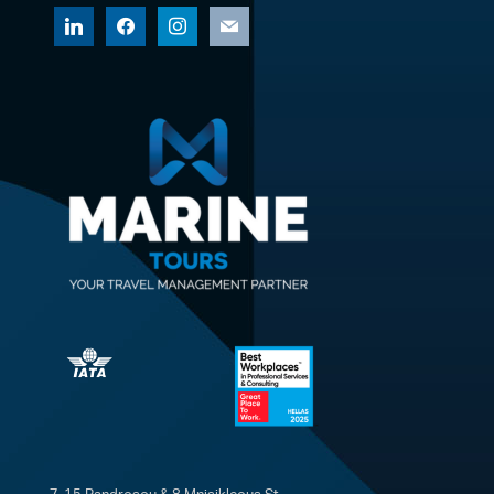
linkedin
facebook
instagram
mail
7-15 Pandrosou & 8 Mnisikleous St.