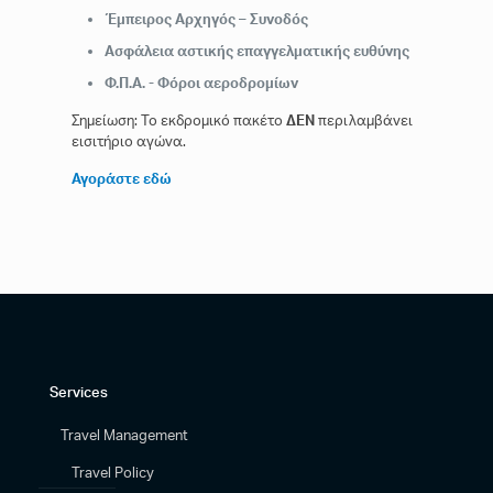
Έμπειρος Αρχηγός – Συνοδός
Ασφάλεια αστικής επαγγελματικής ευθύνης
Φ.Π.Α. -
Φόροι αεροδρομίων
Σημείωση: Το εκδρομικό πακέτο
ΔΕΝ
περιλαμβάνει
εισιτήριο αγώνα.
Αγοράστε εδώ
Όροι και Προϋποθέσεις:
χχχχχχχχχχχχχχχχχχχ
χχχχχχχχχχχχχχχχχχχ
χχχχχχχχχχχχχχχχχχχ
Services
Travel Management
Travel Policy